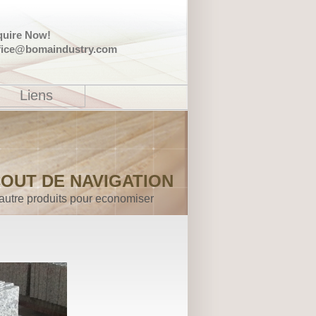
quire Now!
fice@bomaindustry.com
Liens
OUT DE NAVIGATION
autre produits pour economiser