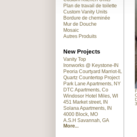
Plan de travail de toilette
Custom Vanity Units
Bordure de cheminée
Mur de Douche
Mosaic
Autres Produits
New Projects
Vanity Top
Ironworks @ Keystone-IN
Peoria Courtyard Marriot-IL
Quartz Countertop Project
Park Lane Apartments, NY
DTC Apartments, Co
P
C
Windosor Hotel Miles, WI
D
451 Market street, IN
3
Solana Apartments, IN
4000 Block, MO
A.S.H Savannah, GA
More...